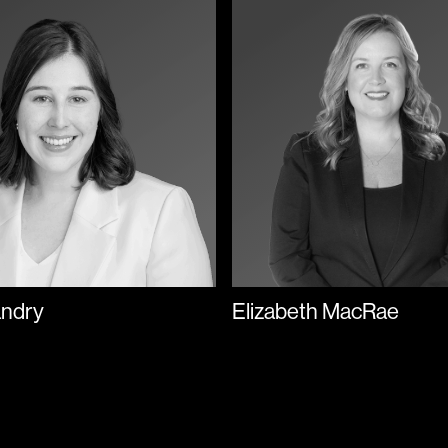
andry
Elizabeth MacRae