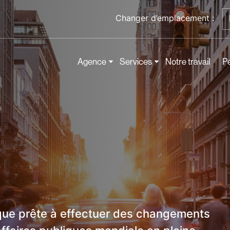
Changer d’emplacement :
Agence
Services
Notre travail
P
ue prête à effectuer des changements