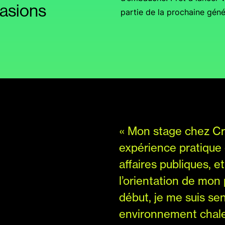
casions
partie de la prochaine géné
« Mon stage chez Cr
expérience pratique
affaires publiques, e
l’orientation de mon
début, je me suis sen
environnement chaleu