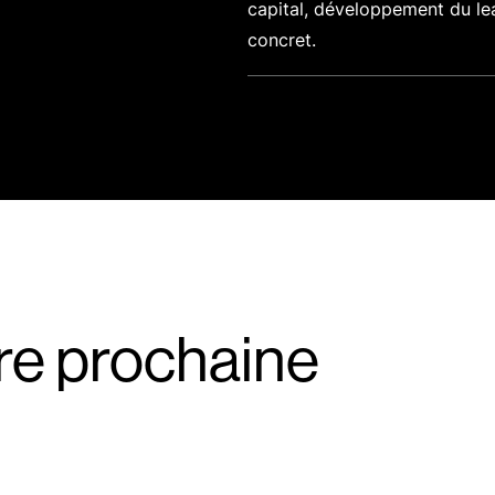
capital, développement du le
concret.
re prochaine
é