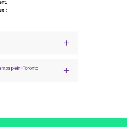
ent.
se :
emps plein •
Toronto