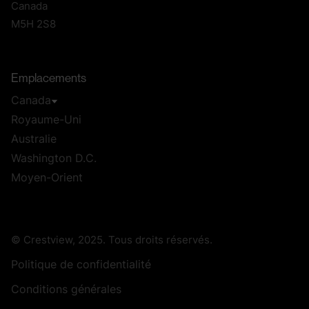
Canada
M5H 2S8
T
Emplacements
Canada
Royaume-Uni
Australie
Washington D.C.
Moyen-Orient
© Crestview, 2025. Tous droits réservés.
Politique de confidentialité
Conditions générales